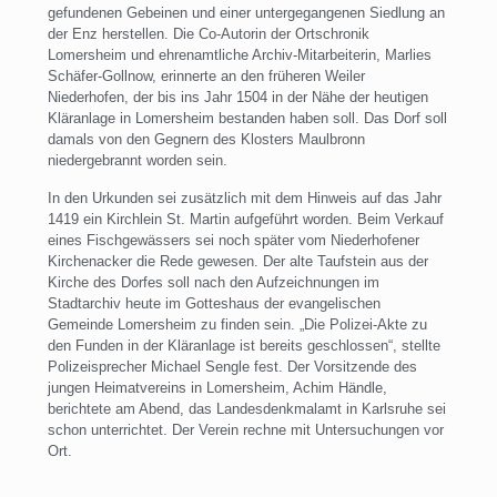
gefundenen Gebeinen und einer untergegangenen Siedlung an
der Enz herstellen. Die Co-Autorin der Ortschronik
Lomersheim und ehrenamtliche Archiv-Mitarbeiterin, Marlies
Schäfer-Gollnow, erinnerte an den früheren Weiler
Niederhofen, der bis ins Jahr 1504 in der Nähe der heutigen
Kläranlage in Lomersheim bestanden haben soll. Das Dorf soll
damals von den Gegnern des Klosters Maulbronn
niedergebrannt worden sein.
In den Urkunden sei zusätzlich mit dem Hinweis auf das Jahr
1419 ein Kirchlein St. Martin aufgeführt worden. Beim Verkauf
eines Fischgewässers sei noch später vom Niederhofener
Kirchenacker die Rede gewesen. Der alte Taufstein aus der
Kirche des Dorfes soll nach den Aufzeichnungen im
Stadtarchiv heute im Gotteshaus der evangelischen
Gemeinde Lomersheim zu finden sein. „Die Polizei-Akte zu
den Funden in der Kläranlage ist bereits geschlossen“, stellte
Polizeisprecher Michael Sengle fest. Der Vorsitzende des
jungen Heimatvereins in Lomersheim, Achim Händle,
berichtete am Abend, das Landesdenkmalamt in Karlsruhe sei
schon unterrichtet. Der Verein rechne mit Untersuchungen vor
Ort.