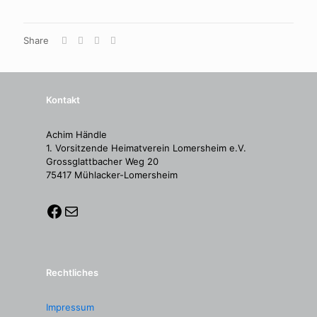
Share
Kontakt
Achim Händle
1. Vorsitzende Heimatverein Lomersheim e.V.
Grossglattbacher Weg 20
75417 Mühlacker-Lomersheim
Rechtliches
Impressum