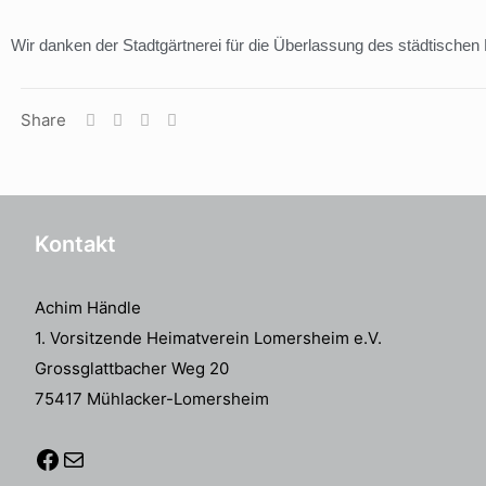
Wir danken der Stadtgärtnerei für die Überlassung des städtischen
Share
Kontakt
Achim Händle
1. Vorsitzende Heimatverein Lomersheim e.V.
Grossglattbacher Weg 20
75417 Mühlacker-Lomersheim