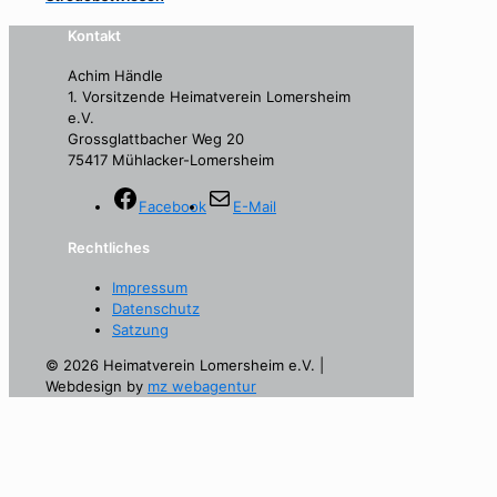
Kontakt
Achim Händle
1. Vorsitzende Heimatverein Lomersheim
e.V.
Grossglattbacher Weg 20
75417 Mühlacker-Lomersheim
Facebook
E-Mail
Rechtliches
Impressum
Datenschutz
Satzung
© 2026 Heimatverein Lomersheim e.V. |
Webdesign by
mz webagentur