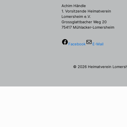
Achim Händle
1. Vorsitzende Heimatverein
Lomersheim e.V.
Grossglattbacher Weg 20
75417 Mühlacker-Lomersheim
Facebook
E-Mail
© 2026 Heimatverein Lomersh