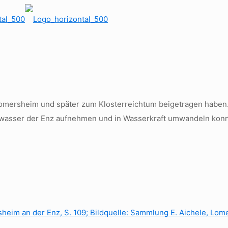
Lomersheim und später zum Klosterreichtum beigetragen haben.
mtwasser der Enz aufnehmen und in Wasserkraft umwandeln konn
heim an der Enz, S. 109; Bildquelle: Sammlung E. Aichele, Lom