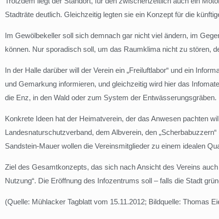
Trotzdem liegt der Standort, für den zwischenzeitlich auch ein Mo
Stadträte deutlich. Gleichzeitig legten sie ein Konzept für die künfti
Im Gewölbekeller soll sich demnach gar nicht viel ändern, im Gegent
können. Nur sporadisch soll, um das Raumklima nicht zu stören, der
In der Halle darüber will der Verein ein „Freiluftlabor“ und ein I
und Gemarkung informieren, und gleichzeitig wird hier das Infomate
die Enz, in den Wald oder zum System der Entwässerungsgräben.
Konkrete Ideen hat der Heimatverein, der das Anwesen pachten 
Landesnaturschutzverband, dem Albverein, den „Scherbabuzzern“ u
Sandstein-Mauer wollen die Vereinsmitglieder zu einem idealen Qua
Ziel des Gesamtkonzepts, das sich nach Ansicht des Vereins auch in
Nutzung“. Die Eröffnung des Infozentrums soll – falls die Stadt grü
(Quelle: Mühlacker Tagblatt vom 15.11.2012; Bildquelle: Thomas Eie