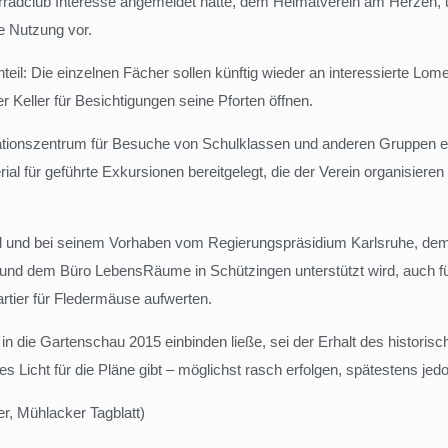
torradclub Interesse angemeldet hatte, dem Heimatverein am Herzen, u
ge Nutzung vor.
eil: Die einzelnen Fächer sollen künftig wieder an interessierte Lome
 Keller für Besichtigungen seine Pforten öffnen.
nformationszentrum für Besuche von Schulklassen und anderen Gruppen 
rial für geführte Exkursionen bereitgelegt, die der Verein organisie
will und bei seinem Vorhaben vom Regierungspräsidium Karlsruhe,
nd dem Büro LebensRäume in Schützingen unterstützt wird, auch für 
rtier für Fledermäuse aufwerten.
 die Gartenschau 2015 einbinden ließe, sei der Erhalt des historisch
nes Licht für die Pläne gibt – möglichst rasch erfolgen, spätestens je
r, Mühlacker Tagblatt)