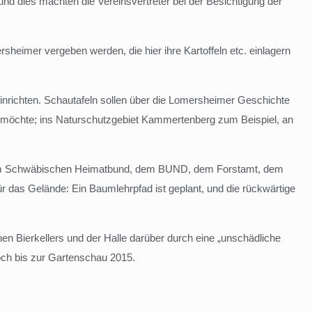
nd dies machten die Vereinsvertreter bei der Besichtigung der
rsheimer vergeben werden, die hier ihre Kartoffeln etc. einlagern
einrichten. Schautafeln sollen über die Lomersheimer Geschichte
ren möchte; ins Naturschutzgebiet Kammertenberg zum Beispiel, an
 dem Schwäbischen Heimatbund, dem BUND, dem Forstamt, dem
das Gelände: Ein Baumlehrpfad ist geplant, und die rückwärtige
en Bierkellers und der Halle darüber durch eine „unschädliche
doch bis zur Gartenschau 2015.