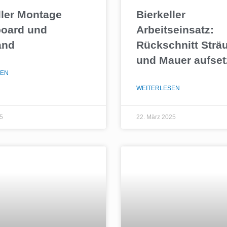
ller Montage
Bierkeller
oard und
Arbeitseinsatz:
and
Rückschnitt Strä
und Mauer aufse
SEN
WEITERLESEN
25
22. März 2025