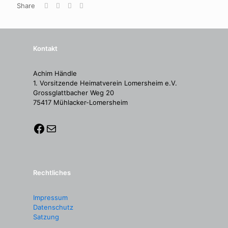
Share
Kontakt
Achim Händle
1. Vorsitzende Heimatverein Lomersheim e.V.
Grossglattbacher Weg 20
75417 Mühlacker-Lomersheim
Rechtliches
Impressum
Datenschutz
Satzung