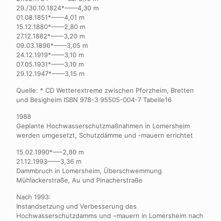
29./30.10.1824*——4,30 m
01.08.1851*——4,01 m
15.12.1880*——2,80 m
27.12.1882*——3,20 m
09.03.1896*——3,05 m
24.12.1919*——3,10 m
07.05.1931*——3,10 m
29.12.1947*——3,15 m
Quelle: * CD Wetterextreme zwischen Pforzheim, Bretten
und Besigheim ISBN 978-3 95505-004-7 Tabelle16
1988
Geplante Hochwasserschutzmaßnahmen in Lomersheim
werden umgesetzt, Schutzdämme und -mauern errichtet
15.02.1990*—–2,80 m
21.12.1993——3,36 m
Dammbruch in Lomersheim, Überschwemmung
Mühlackerstraße, Au und Pinacherstraße
Nach 1993:
Instandsetzung und Verbesserung des
Hochwasserschutzdamms und –mauern in Lomersheim nach