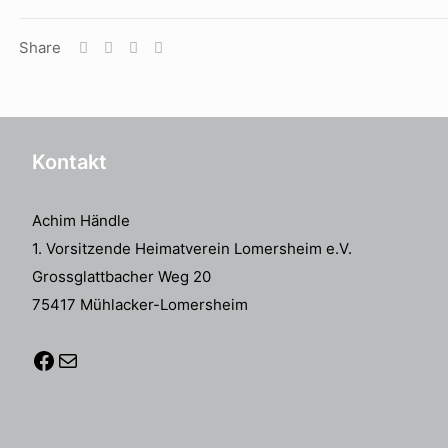
Share
Kontakt
Achim Händle
1. Vorsitzende Heimatverein Lomersheim e.V.
Grossglattbacher Weg 20
75417 Mühlacker-Lomersheim