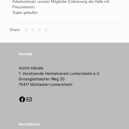
Arbeitseinsatz unserer Mitglieder Entkernung der Halle mit
Pressetermin.
Super gelaufen.
Share
Kontakt
Achim Händle
1. Vorsitzende Heimatverein Lomersheim e.V.
Grossglattbacher Weg 20
75417 Mühlacker-Lomersheim
Rechtliches