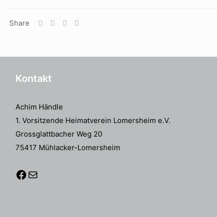
Share
Kontakt
Achim Händle
1. Vorsitzende Heimatverein Lomersheim e.V.
Grossglattbacher Weg 20
75417 Mühlacker-Lomersheim