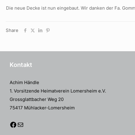
Die neue Decke ist nun eingebaut. Wir danken der Fa. Gom
Share
Kontakt
Achim Händle
1. Vorsitzende Heimatverein Lomersheim e.V.
Grossglattbacher Weg 20
75417 Mühlacker-Lomersheim
Facebook
E-Mail