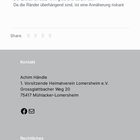
Da die Ränder überhängend sind, ist eine Annäherung riskant
Share
Kontakt
Achim Händle
1. Vorsitzende Heimatverein Lomersheim e.V.
Grossglattbacher Weg 20
75417 Mühlacker-Lomersheim
Rechtliches