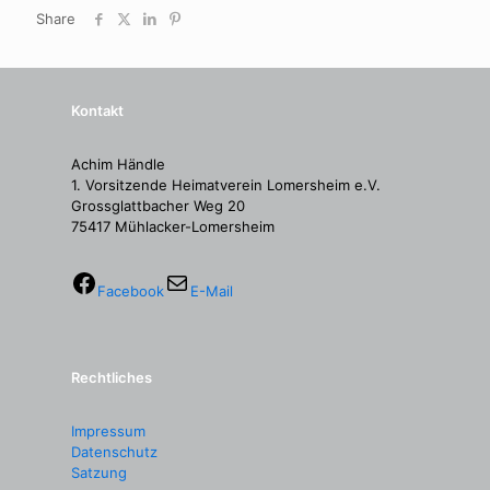
Share
Kontakt
Achim Händle
1. Vorsitzende Heimatverein Lomersheim e.V.
Grossglattbacher Weg 20
75417 Mühlacker-Lomersheim
Facebook
E-Mail
Rechtliches
Impressum
Datenschutz
Satzung