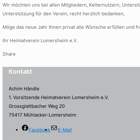
Wir möchten uns bei allen Mitgliedern, Kelternutzern, Unters
Unterstützung für den Verein, recht herzlich bedanken,
Möge das neue Jahr Ihnen privat alle Wünsche erfüllen und fr
Ihr Heimatverein Lomersheim e.V.
Share
Kontakt
Achim Händle
1. Vorsitzende Heimatverein Lomersheim e.V.
Grossglattbacher Weg 20
75417 Mühlacker-Lomersheim
Facebook
E-Mail