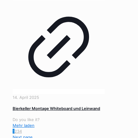
14. April 2025
Bierkeller Montage Whiteboard und Leinwand
Do you like it?
Mehr laden
1
2
3
4
Next page