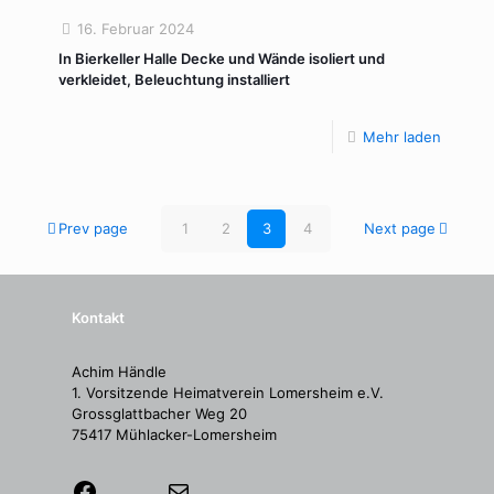
16. Februar 2024
In Bierkeller Halle Decke und Wände isoliert und
verkleidet, Beleuchtung installiert
Mehr laden
Prev page
1
2
3
4
Next page
Kontakt
Achim Händle
1. Vorsitzende Heimatverein Lomersheim e.V.
Grossglattbacher Weg 20
75417 Mühlacker-Lomersheim