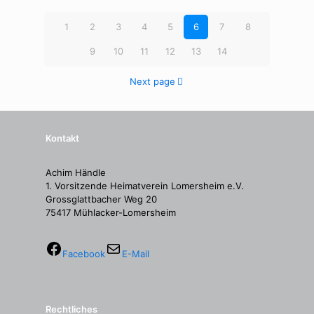
1
2
3
4
5
6
7
8
9
10
11
12
13
14
Next page
Kontakt
Achim Händle
1. Vorsitzende Heimatverein Lomersheim e.V.
Grossglattbacher Weg 20
75417 Mühlacker-Lomersheim
Facebook
E-Mail
Rechtliches