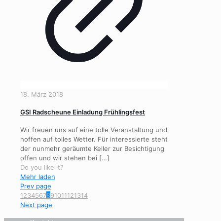
18. März 2018
GSI Radscheune Einladung Frühlingsfest
Wir freuen uns auf eine tolle Veranstaltung und
hoffen auf tolles Wetter. Für interessierte steht
der nunmehr geräumte Keller zur Besichtigung
offen und wir stehen bei
[…]
Do you like it?
Mehr laden
Prev page
1
2
3
4
5
6
7
8
9
10
11
12
13
14
Next page