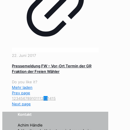
22. Juni 2017
Pressemeldung FW – Vor-Ort Termin der GR
Fraktion der Freien Wähler
Do you like it?
Mehr laden
Prev page
1
2
3
4
5
6
7
8
9
10
11
12
13
14
15
Next page
Kontakt
Achim Händle