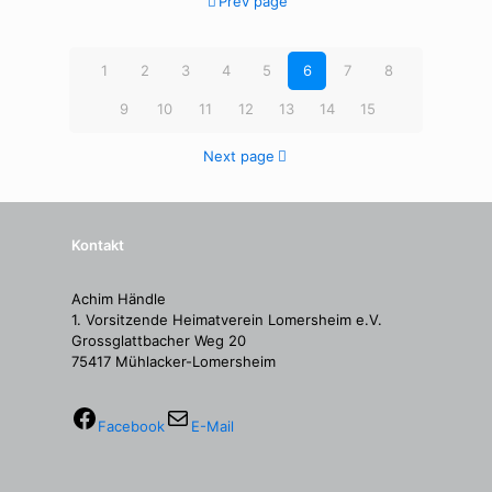
Prev page
1
2
3
4
5
6
7
8
9
10
11
12
13
14
15
Next page
Kontakt
Achim Händle
1. Vorsitzende Heimatverein Lomersheim e.V.
Grossglattbacher Weg 20
75417 Mühlacker-Lomersheim
Facebook
E-Mail